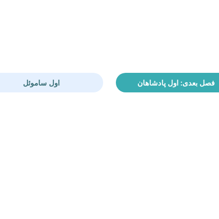
فصل بعدی: اول پادشاهان
اول ساموئل