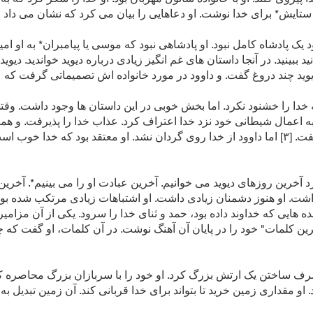
ستایش* برای خدا نوشت. او دعاهایی را بیان می کرد که نشان می داد چ
ببینید. در آنجا داستان های غم انگیز زیادی درباره دیوید خواندید. دی
دیوید چند دروغ گفت. و داوود در مورد خانواده اش تصمیماتی گرفت که عا
ه خدا را خشنود نکرد. اما بخش خوبی در این داستان ها وجود داشت. وقت
 اعمال شیطانی خود نزد خدا اعتراف کرد. عذاب خدا را پذیرفت. و همچن
چیزهای بسیار سختی به داوود گفت. [۳] اما داوود از خدا روی گردان نشد. او معتقد بود که خ
آخرین روزهای دیوید می خوانیم. آخرین عبادت او را می بینیم*. آخرین س
ت. او هنوز دشمنان زیادی داشت. او اشتباهات زیادی مرتکب شده بود. ا
ه هایی که خداوند داده بود، حمد و ثنای خدا را سرود. یکی از آن مزامی
است. [۴] دیوید "آخرین کلمات" خود را در پایان آن آهنگ نوشت. در آن کلمات، او گفت
رف ساختن یک ارتش بزرگ کرد. او خود را با سربازان بزرگ محاصره کرد
د. او مقداری زمین خرید تا بتواند برای خدا قربانی کند. آن زمین تبدیل 