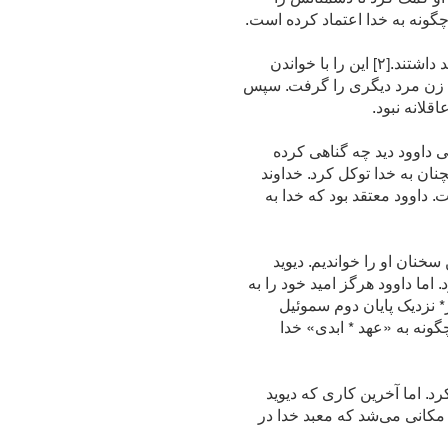
گونه به خدا اعتماد کرده است.
داوود پادشاه بزرگی بود. اما داوود یک پادشاه کامل نبود. او پادشاهی نبود که موسی یا پیامبران* به او امید داشتند.[۲] این را با خواندن
وید زن مرد دیگری را گرفت. سپس
قلانه نبود.
ی داوود دید چه گناهی کرده
ان به خدا توکل کرد. خداوند
دا خوب است. داوود معتقد بود که خدا به
خنان او را خواندیم. دیوید
ما داوود هرگز امید خود را به
ر* نزدیک پایان دوم سموئیل
 که چگونه به «عهد * ابدی» خدا
. اما آخرین کاری که دیوید
به مکانی می‌شد که معبد خدا در