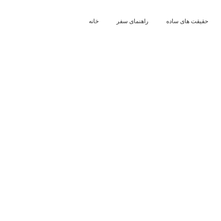
حقیقت های ساده
راهنمای سفر
خانه
عهد عتیق کتابهای تاریخ
دوم سامو