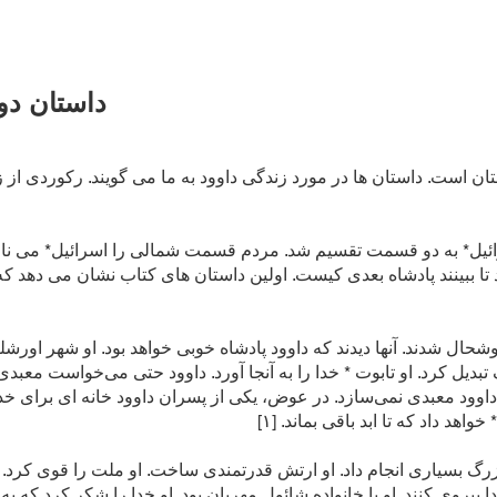
داستان دو
ن است. داستان ها در مورد زندگی داوود به ما می گویند. رکوردی از 
ئیل* به دو قسمت تقسیم شد. مردم قسمت شمالی را اسرائیل* می نامید
ند تا ببینند پادشاه بعدی کیست. اولین داستان های کتاب نشان می دهد که
شحال شدند. آنها دیدند که داوود پادشاه خوبی خواهد بود. او شهر اور
بدیل کرد. او تابوت * خدا را به آنجا آورد. داوود حتی می‌خواست معبدی*
ید داوود معبدی نمی‌سازد. در عوض، یکی از پسران داوود خانه ای برای 
اهد داد که تا ابد باقی بماند. [۱]
زرگ بسیاری انجام داد. او ارتش قدرتمندی ساخت. او ملت را قوی کرد. ا
ا پیروی کنند. او با خانواده شائول مهربان بود. او خدا را شکر کرد که ب