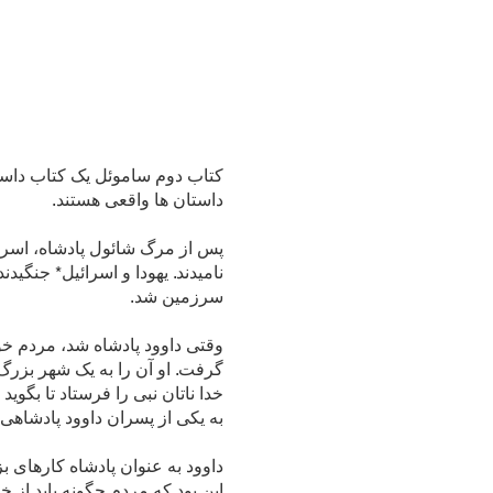
کتاب دوم ساموئل یک کتاب داستا
داستان ها واقعی هستند.
پس از مرگ شائول پادشاه، اسرا
نامیدند. یهودا و اسرائیل* جنگید
سرزمین شد.
وقتی داوود پادشاه شد، مردم خو
گرفت. او آن را به یک شهر بزرگ ت
خدا ناتان نبی را فرستاد تا بگو
به یکی از پسران داوود پادشاهی* خو
داوود به عنوان پادشاه کارهای ب
این بود که مردم چگونه باید از خد