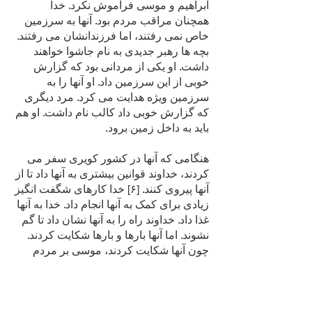
ابراهیم و موسی فراموش نکرد. خدا
همچنان مراقب مردم بود. آنها به سرزمین
خاص نمی رفتند، اما فرزندانشان می رفتند.
بچه ها رهبر جدیدی به نام جاشوا خواهند
داشت. او یکی از مردانی بود که گزارش
خوبی از این سرزمین داد. او آنها را به
سرزمین ویژه هدایت می کرد. مرد دیگری
که گزارش خوبی داد کالب نام داشت. او هم
باید به داخل زمین برود.
هنگامی که آنها در کشور کویری سفر می
کردند، خداوند قوانین بیشتری به آنها داد تا از
آنها پیروی کنند. [۶] خدا کارهای شگفت انگیز
زیادی برای کمک به آنها انجام داد. خدا به آنها
غذا داد. خداوند راه را به آنها نشان داد تا گم
نشوند. اما آنها بارها و بارها شکایت کردند.
چون آنها شکایت کردند، موسی بر مردم
خشمگین شد. موسی بارها از خدا اطاعت
کرده و گوش فرا داده بود. اما این بار کاری
را که خدا از او خواسته انجام نداد. او با دقت
به سخنان خدا گوش نکرد. پس خداوند او را